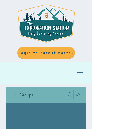
Login to Parent Portal
Groups