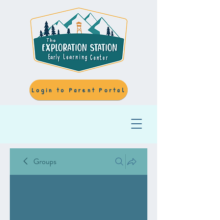
Login to Parent Portal
Groups