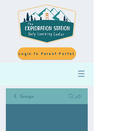
Login to Parent Portal
Groups