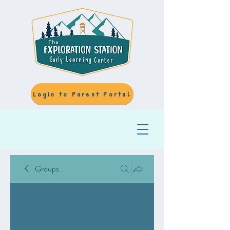
Login to Parent Portal
Groups