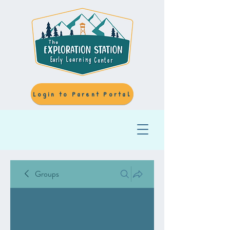
Login to Parent Portal
Groups