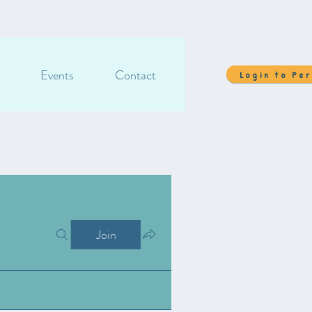
Events
Contact
Login to Pa
Join