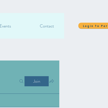
Events
Contact
Login to Pa
Join