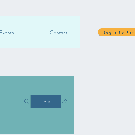
Events
Contact
Login to Pa
Join