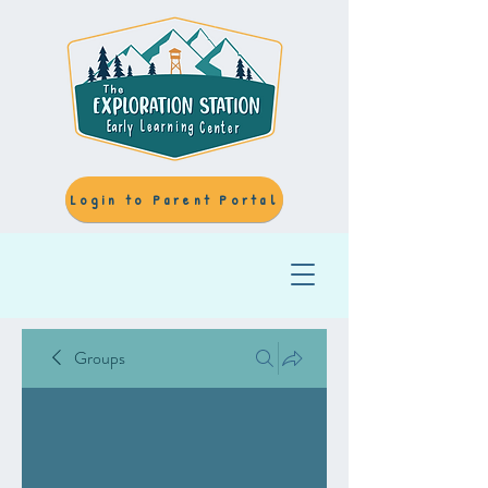
Login to Parent Portal
Groups