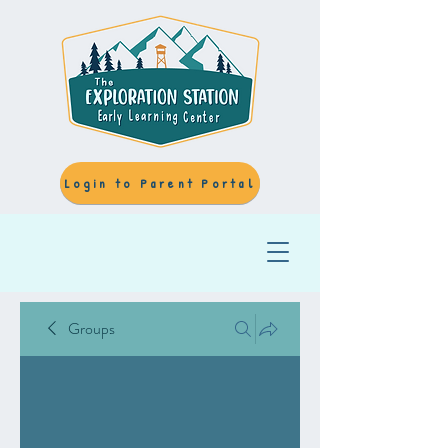
Login to Parent Portal
Groups