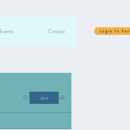
Events
Contact
Login to Pa
Join