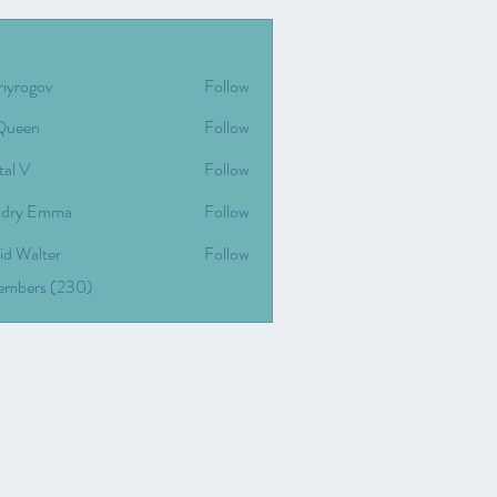
riyrogov
Follow
gov
Queen
Follow
tal V
Follow
dry Emma
Follow
id Walter
Follow
Members (230)