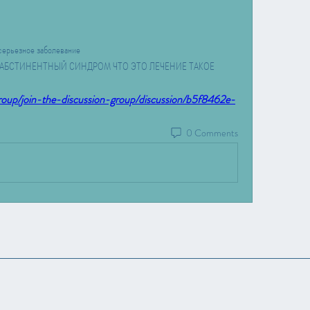
серьезное заболевание 
ЫЙ АБСТИНЕНТНЫЙ СИНДРОМ ЧТО ЭТО ЛЕЧЕНИЕ ТАКОЕ 
group/join-the-discussion-group/discussion/b5f8462e-
0 Comments