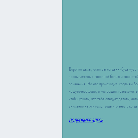
Дорогие дамы, если вы когда-нибудь чувств
просыпаетесь с головной болью и тошнотой
опьянения. Но что происходит, когда вы б
нешуточное дело, и мы решили ознакомитьс
чтобы узнать, что тебе следует делать, есл
внимание на эту тему, ведь кто знает, ког
ПОДРОБНЕЕ ЗДЕСЬ