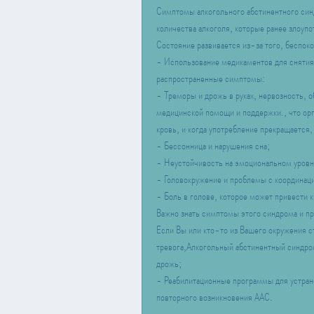
Симптомы алкогольного абстинентного синд
количества алкоголя, которые ранее злоупо
Состояние развивается из-за того, беспок
- Использование медикаментов для снятия 
распространенные симптомы:
- Треморы и дрожь в руках, нервозность, о
медицинской помощи и поддержки., что орг
кровь, и когда употребление прекращается, 
- Бессонница и нарушения сна;
- Неустойчивость на эмоциональном уровне
- Головокружение и проблемы с координац
- Боль в голове, которое может привести
Важно знать симптомы этого синдрома и п
Если Вы или кто-то из Вашего окружения ст
тревога,Алкогольный абстинентный синдром:
дрожь;
- Реабилитационные программы для устран
повторного возникновения ААС.