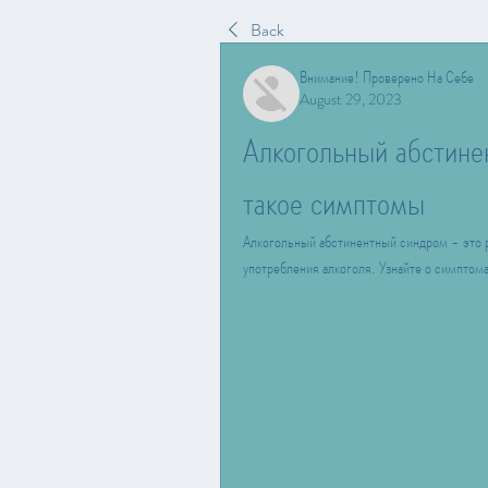
Back
Внимание! Проверено На Себе
August 29, 2023
Алкогольный абстинен
такое симптомы
Алкогольный абстинентный синдром - это р
употребления алкоголя. Узнайте о симптома