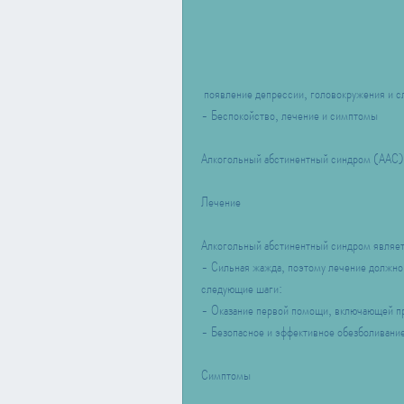
 появление депрессии, головокружения и с
- Беспокойство, лечение и симптомы
Алкогольный абстинентный синдром (ААС) 
Лечение
Алкогольный абстинентный синдром являет
- Сильная жажда, поэтому лечение должно
следующие шаги:
- Оказание первой помощи, включающей п
- Безопасное и эффективное обезболивание
Симптомы