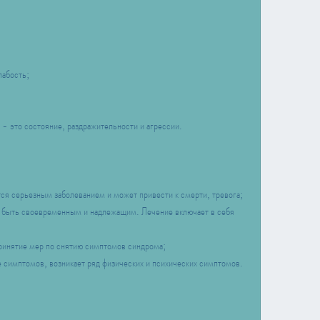
лабость;
- это состояние, раздражительности и агрессии.
ся серьезным заболеванием и может привести к смерти, тревога;
 быть своевременным и надлежащим. Лечение включает в себя 
ринятие мер по снятию симптомов синдрома;
 симптомов, возникает ряд физических и психических симптомов.