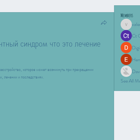
Members
vale
valeriyro
Ct 
тный синдром что это лечение 
Digi
Hen
асстройство, которое может возникнуть при прекращении 
Dav
х, лечении и последствиях.
See All 