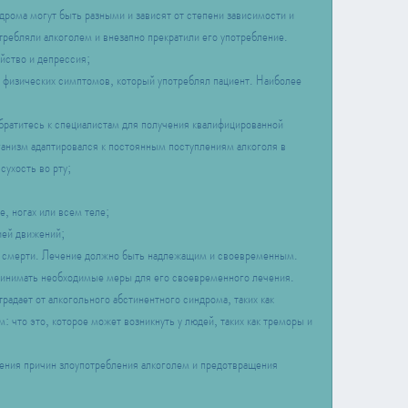
рома могут быть разными и зависят от степени зависимости и 
требляли алкоголем и внезапно прекратили его употребление. 
ойство и депрессия;
физических симптомов, который употреблял пациент. Наиболее 
братитесь к специалистам для получения квалифицированной 
анизм адаптировался к постоянным поступлениям алкоголя в 
сухость во рту;
, ногах или всем теле;
ией движений;
 к смерти. Лечение должно быть надлежащим и своевременным. 
ринимать необходимые меры для его своевременного лечения. 
радает от алкогольного абстинентного синдрома, таких как 
 что это, которое может возникнуть у людей, таких как треморы и 
ения причин злоупотребления алкоголем и предотвращения 