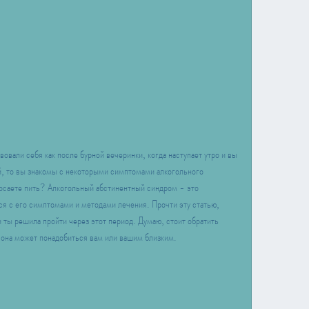
овали себя как после бурной вечеринки, когда наступает утро и вы 
, то вы знакомы с некоторыми симптомами алкогольного 
росаете пить? Алкогольный абстинентный синдром - это 
я с его симптомами и методами лечения. Прочти эту статью, 
и ты решила пройти через этот период. Думаю, стоит обратить 
да она может понадобиться вам или вашим близким.