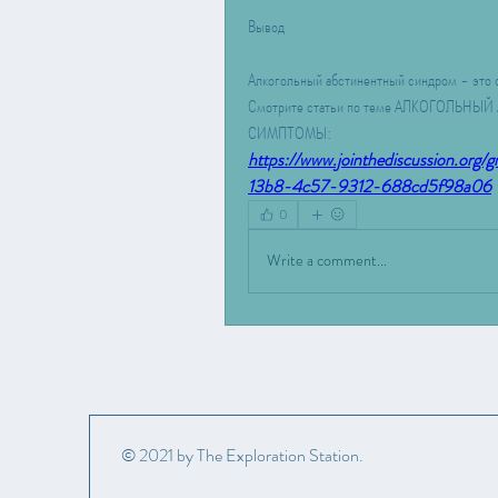
Вывод
Алкогольный абстинентный синдром - это 
Смотрите статьи по теме АЛКОГОЛЬН
СИМПТОМЫ:
https://www.jointhediscussion.org/
13b8-4c57-9312-688cd5f98a06
0
Write a comment...
© 2021 by The Exploration Station.