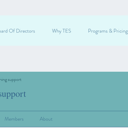
ard Of Directors
Why TES
Programs & Pricing
ning support
support
Members
About