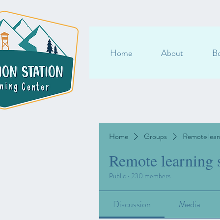
Home
About
Bo
Home
Groups
Remote lear
Remote learning 
Public
·
230 members
Discussion
Media