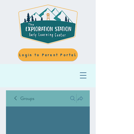
Login to Parent Portal
Groups