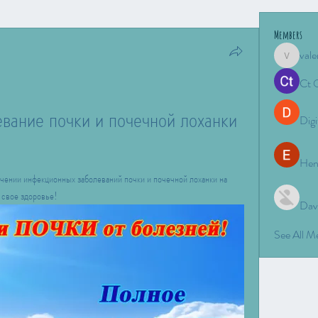
Members
vale
valeriyro
Ct 
ание почки и почечной лоханки 
Digi
Hen
чении инфекционных заболеваний почки и почечной лоханки на 
 свое здоровье!
Dav
See All 