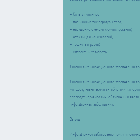
- боль в пояснице;
- повышение температуры тела;
- нарушение функции мочеиспускания;
- отек лица и конечностей;
- тошнота и рвота;
- слабость и усталость.
Диагностика инфекционного заболевания по
Диагностика инфекционного заболевания по
методов, назначаются антибиотики, которо
соблюдать правила личной гигиены и вести
инфекционных заболеваний.
Вывод
Инфекционное заболевание почки и почечно