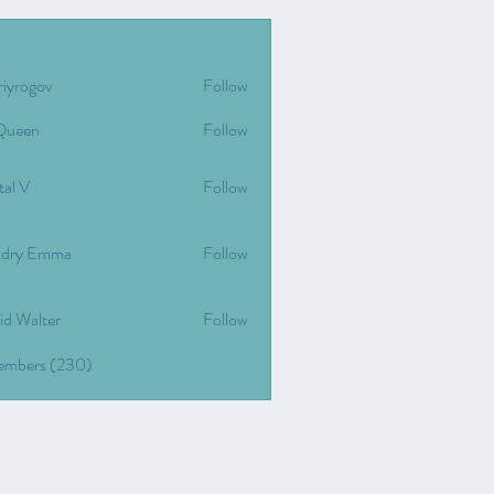
riyrogov
Follow
gov
Queen
Follow
tal V
Follow
dry Emma
Follow
id Walter
Follow
Members (230)