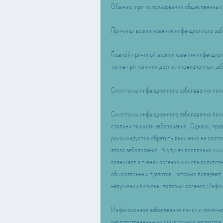
Обычно, при использовании общественных т
Причины возникновения инфекционного забо
Главной причиной возникновения инфекционн
также при наличии других инфекционных за
Симптомы инфекционного заболевания почк
Симптомы инфекционного заболевания почки
степени тяжести заболевания. Однако, прав
рекомендуется обратить внимание на состо
этого заболевания. В случае появления сим
возникает в тканях органов мочевыделитель
общественных туалетов, которые попадают в
нарушении гигиены половых органов,Инфекц
Инфекционное заболевание почки и почечно
распространенными симптомами являются