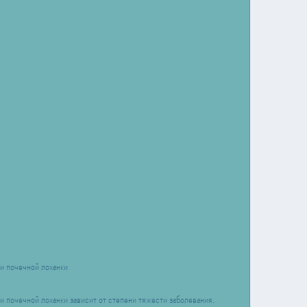
и почечной лоханки
 почечной лоханки зависит от степени тяжести заболевания. 