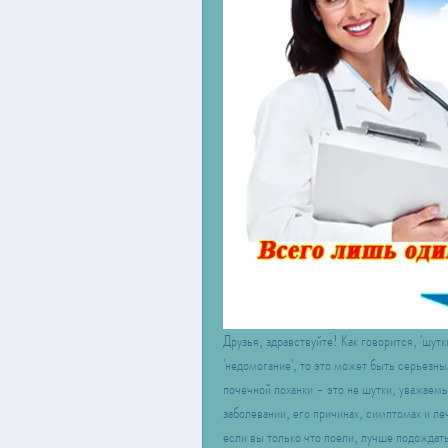
Друзья, здравствуйте! Как говорится, 'шутк
'недомогание', то это может быть серьезн
почечной лоханки - это не шутки, уважаемые
заболевании, его причинах, симптомах и леч
если вы только что поели, лучше подождать