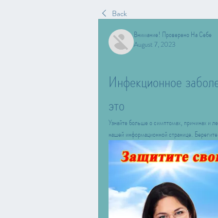
Back
Внимание! Проверено На Себе
August 7, 2023
Инфекционное заболев
это
Узнайте больше о симптомах, причинах и ле
нашей информационной странице. Берегите