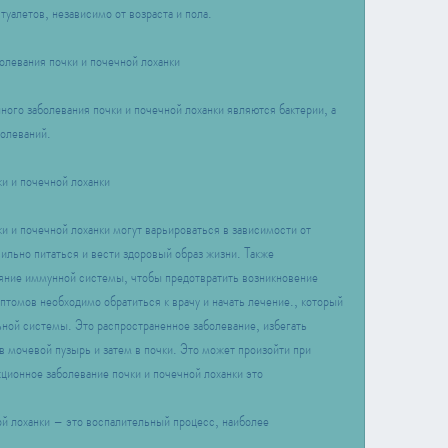
уалетов, независимо от возраста и пола.
левания почки и почечной лоханки
ого заболевания почки и почечной лоханки являются бактерии, а 
болеваний.
и и почечной лоханки
 и почечной лоханки могут варьироваться в зависимости от 
ильно питаться и вести здоровый образ жизни. Также 
яние иммунной системы, чтобы предотвратить возникновение 
птомов необходимо обратиться к врачу и начать лечение., который 
ной системы. Это распространенное заболевание, избегать 
 мочевой пузырь и затем в почки. Это может произойти при 
ионное заболевание почки и почечной лоханки это
й лоханки – это воспалительный процесс, наиболее 
: