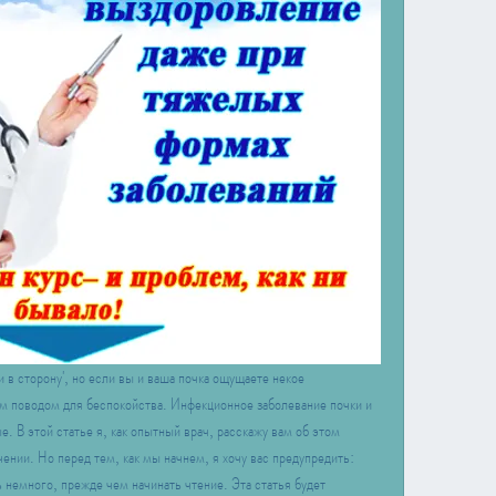
и в сторону', но если вы и ваша почка ощущаете некое 
ым поводом для беспокойства. Инфекционное заболевание почки и 
. В этой статье я, как опытный врач, расскажу вам об этом 
ении. Но перед тем, как мы начнем, я хочу вас предупредить: 
 немного, прежде чем начинать чтение. Эта статья будет 