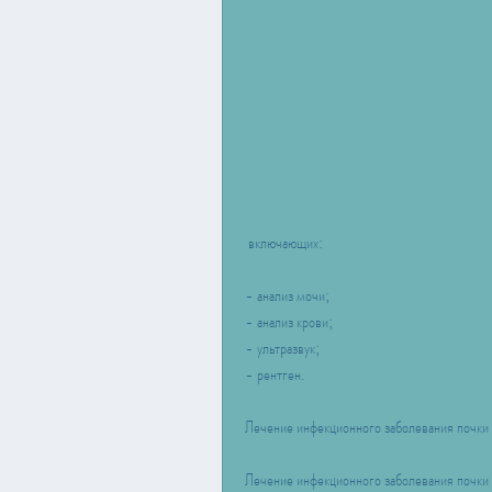
 включающих:
- анализ мочи;
- анализ крови;
- ультразвук;
- рентген.
Лечение инфекционного заболевания почки 
Лечение инфекционного заболевания почки и