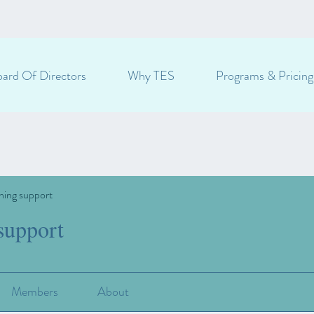
ard Of Directors
Why TES
Programs & Pricing
ning support
support
Members
About