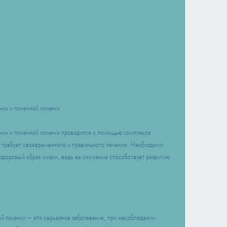
чки и почечной лоханки
чки и почечной лоханки проводится с помощью комплекса 
е требует своевременного и правильного лечения. Необходимо 
 здоровый образ жизни, ведь ее снижение способствует развитию 
й лоханки – это серьезное заболевание, при несоблюдении 