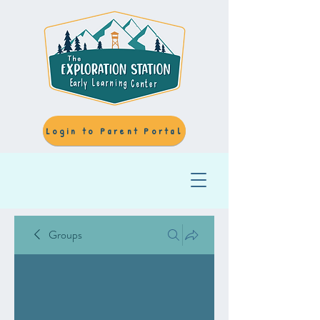
Login to Parent Portal
Groups