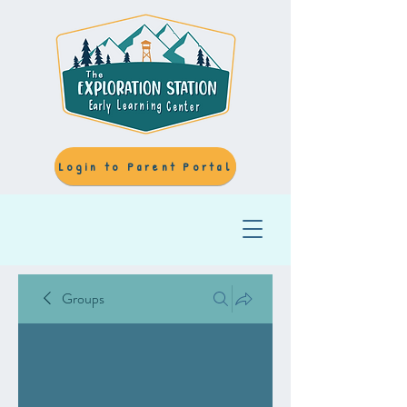
Login to Parent Portal
Groups