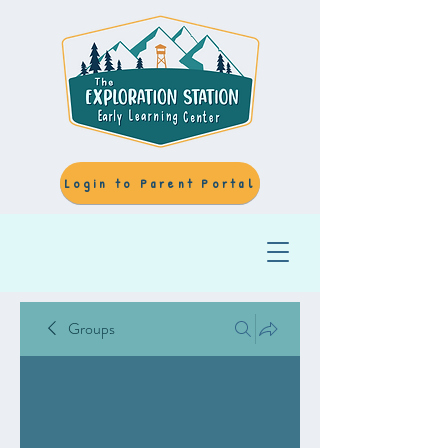
Login to Parent Portal
Groups