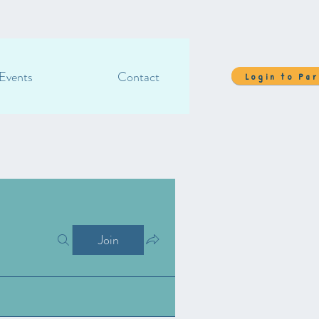
Events
Contact
Login to Pa
Join