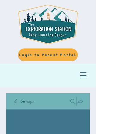
Login to Parent Portal
Groups