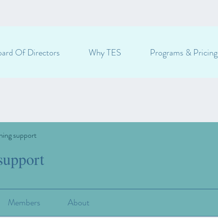
ard Of Directors
Why TES
Programs & Pricing
ning support
support
Members
About