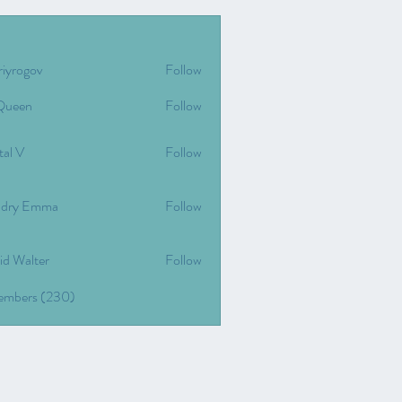
riyrogov
Follow
gov
Queen
Follow
tal V
Follow
dry Emma
Follow
id Walter
Follow
Members (230)