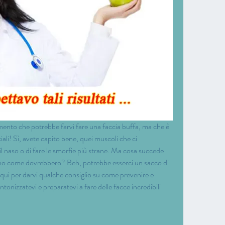
mento che potrebbe farvi fare una faccia buffa, ma che è 
iali! Sì, avete capito bene, quei muscoli che ci 
il naso o di fare le smorfie più strane. Ma cosa succede 
o come dovrebbero? Beh, potrebbe esserci un sacco di 
ui per darvi qualche consiglio su come prevenire e 
tonizzatevi e preparatevi a fare delle facce incredibili 