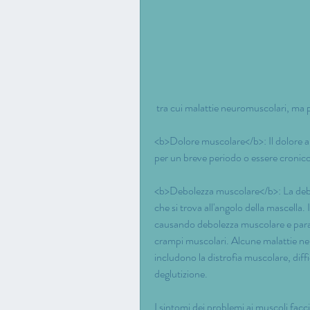
 tra cui malattie neuromuscolari, ma
<b>Dolore muscolare</b>: Il dolore ai 
per un breve periodo o essere cronico
<b>Debolezza muscolare</b>: La debol
che si trova all'angolo della mascella.
causando debolezza muscolare e paralis
crampi muscolari. Alcune malattie neu
includono la distrofia muscolare, diffi
deglutizione.
I sintomi dei problemi ai muscoli facc