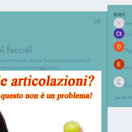
Members
vale
valeriyro
Ct 
i facciali
Digi
ausare fastidi e dolore. Scopri di più sui sintomi, le 
fronta questo problema oggi stesso!
Hen
Dav
See All 