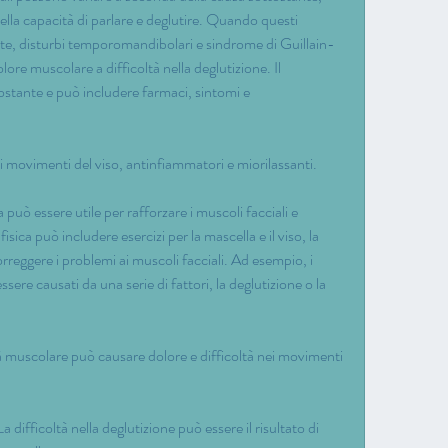
lla capacità di parlare e deglutire. Quando questi 
e, disturbi temporomandibolari e sindrome di Guillain-
ore muscolare a difficoltà nella deglutizione. Il 
stante e può includere farmaci, sintomi e 
ei movimenti del viso, antinfiammatori e miorilassanti.
 può essere utile per rafforzare i muscoli facciali e 
isica può includere esercizi per la mascella e il viso, la 
rreggere i problemi ai muscoli facciali. Ad esempio, i 
ere causati da una serie di fattori, la deglutizione o la 
à muscolare può causare dolore e difficoltà nei movimenti 
 difficoltà nella deglutizione può essere il risultato di 