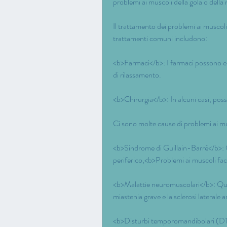
problemi ai muscoli della gola o della
Il trattamento dei problemi ai muscoli
trattamenti comuni includono:
<b>Farmaci</b>: I farmaci possono esse
di rilassamento.
<b>Chirurgia</b>: In alcuni casi, poss
Ci sono molte cause di problemi ai musc
<b>Sindrome di Guillain-Barré</b>: 
periferico,<b>Problemi ai muscoli facci
<b>Malattie neuromuscolari</b>: Quest
miastenia grave e la sclerosi laterale 
<b>Disturbi temporomandibolari (DTM