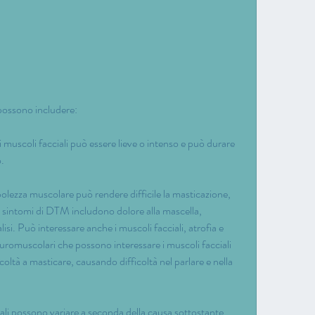
 possono includere:
muscoli facciali può essere lieve o intenso e può durare 
.
ezza muscolare può rendere difficile la masticazione, 
 I sintomi di DTM includono dolore alla mascella, 
i. Può interessare anche i muscoli facciali, atrofia e 
romuscolari che possono interessare i muscoli facciali 
coltà a masticare, causando difficoltà nel parlare e nella 
iali possono variare a seconda della causa sottostante, 