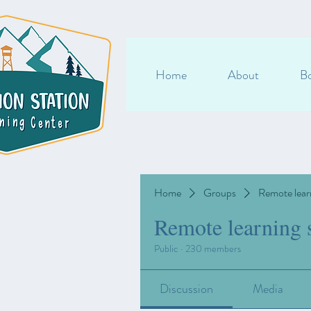
Home
About
Bo
Home
Groups
Remote lear
Remote learning 
Public
·
230 members
Discussion
Media