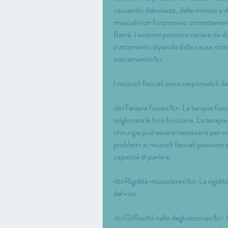
causando debolezza, della mimica e de
muscoli non funzionano correttament
Barré. I sintomi possono variare da dol
trattamento dipende dalla causa sotto
trattamenti</b>
I muscoli facciali sono responsabili d
<b>Terapia fisica</b>: La terapia fisica
migliorare la loro funzione. La terapia f
chirurgia può essere necessaria per co
problemi ai muscoli facciali possono ess
capacità di parlare.
<b>Rigidità muscolare</b>: La rigidit
del viso.
<b>Difficoltà nella deglutizione</b>: La