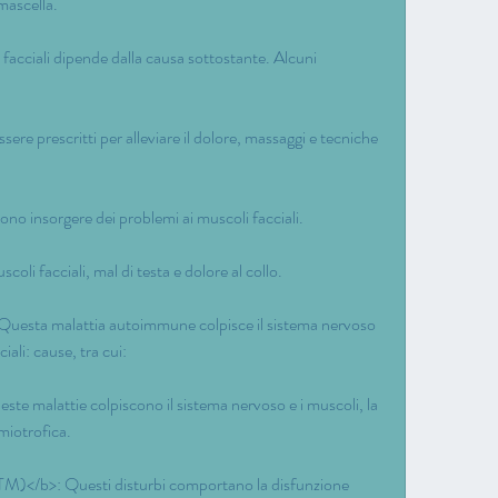
 mascella.
 facciali dipende dalla causa sottostante. Alcuni 
re prescritti per alleviare il dolore, massaggi e tecniche 
ono insorgere dei problemi ai muscoli facciali.
oli facciali, mal di testa e dolore al collo.
Questa malattia autoimmune colpisce il sistema nervoso 
ali: cause, tra cui:
e malattie colpiscono il sistema nervoso e i muscoli, la 
amiotrofica.
)</b>: Questi disturbi comportano la disfunzione 