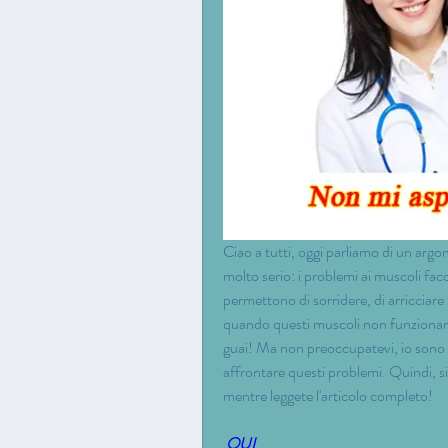
Ciao a tutti, oggi parliamo di un argo
molto serio: i problemi ai muscoli facc
permettono di sorridere, di arricciare 
quando questi muscoli non funzionan
guai! Ma non preoccupatevi, io sono q
affrontare questi problemi. Quindi, sin
mentre leggete l'articolo completo!
 QUI